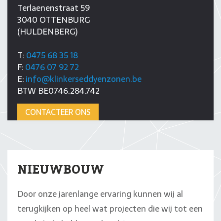
Terlaenenstraat 59
3040 OTTENBURG
(HULDENBERG)
T:
0475 68 35 18
F:
0476 07 92 72
E:
info@klinkerseddyenzonen.be
BTW BE0746.284.742
CONTACTEER ONS
NIEUWBOUW
Door onze jarenlange ervaring kunnen wij al
terugkijken op heel wat projecten die wij tot een