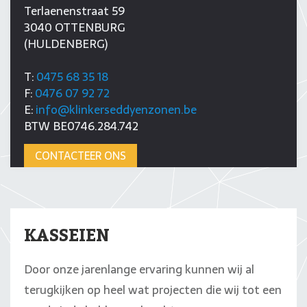
Terlaenenstraat 59
3040 OTTENBURG
(HULDENBERG)
T:
0475 68 35 18
F:
0476 07 92 72
E:
info@klinkerseddyenzonen.be
BTW BE0746.284.742
CONTACTEER ONS
KASSEIEN
Door onze jarenlange ervaring kunnen wij al
terugkijken op heel wat projecten die wij tot een