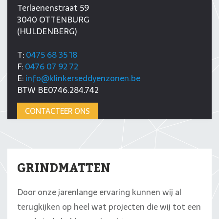
Terlaenenstraat 59
3040 OTTENBURG
(HULDENBERG)
T:
0475 68 35 18
F:
0476 07 92 72
E:
info@klinkerseddyenzonen.be
BTW BE0746.284.742
CONTACTEER ONS
GRINDMATTEN
Door onze jarenlange ervaring kunnen wij al
terugkijken op heel wat projecten die wij tot een